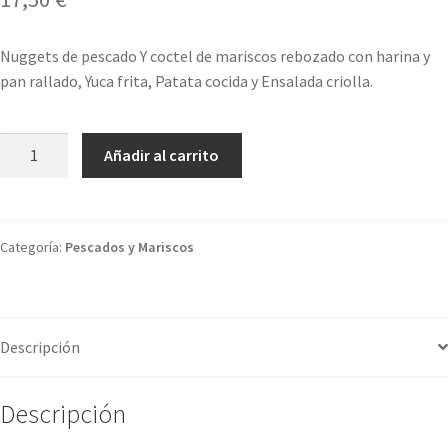
Nuggets de pescado Y coctel de mariscos rebozado con harina y
pan rallado, Yuca frita, Patata cocida y Ensalada criolla.
Jalea
Añadir al carrito
mixta
cantidad
Categoría:
Pescados y Mariscos
Descripción
Descripción