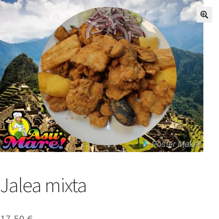
Jalea mixta
17,50
€