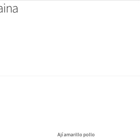
aina
Ají amarillo pollo