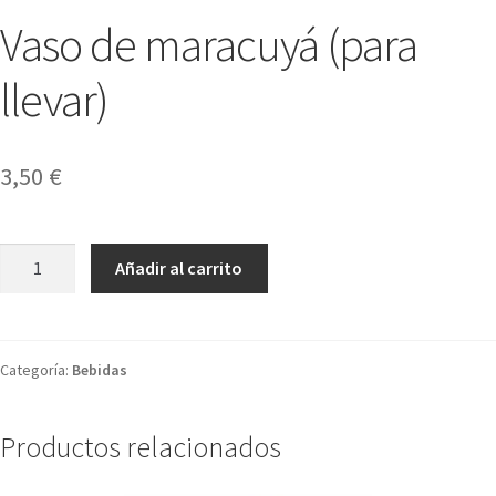
Vaso de maracuyá (para
llevar)
3,50
€
Vaso
Añadir al carrito
de
maracuyá
(para
llevar)
Categoría:
Bebidas
cantidad
Productos relacionados