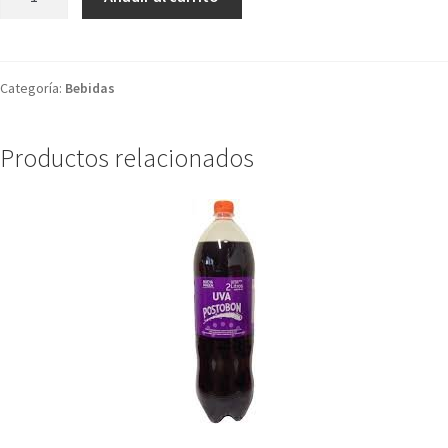
cola
2L
Domicilio
cantidad
Categoría:
Bebidas
Productos relacionados